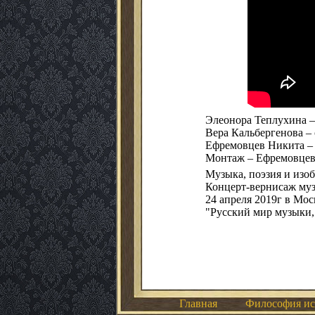
Элеонора Теплухина –
Вера Кальбергенова –
Ефремовцев Никита – 
Монтаж – Ефремовцев
Музыка, поэзия и изоб
Концерт-вернисаж муз
24 апреля 2019г в Мос
"Русский мир музыки,
Главная
Философия ис