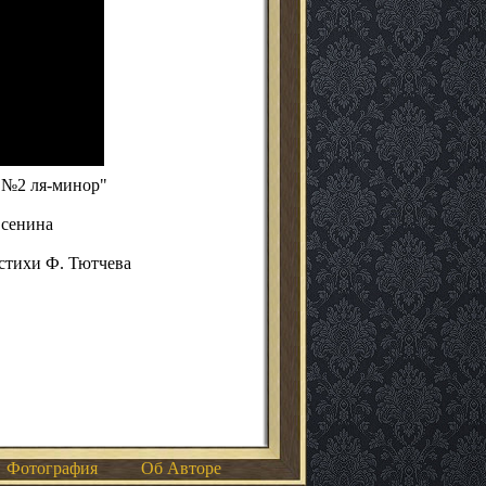
 №2 ля-минор"
Есенина
 стихи Ф. Тютчева
Фотография
Об Авторе