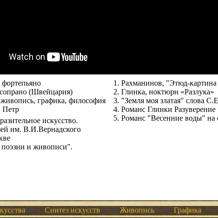
 фортепьяно
1. Рахманинов, "Этюд-картина
 сопрано (Швейцария)
2. Глинка, ноктюрн «Разлука»
живопись, графика, философия
3. "Земля моя златая" слова С.
 Петр
4. Романс Глинки Разуверение
5. Романс "Весенние воды" на
разительное искусство.
ей им. В.И.Вернадского
кве
 поэзии и живописи".
кусства
Синтез искусств
Живопись
Графика